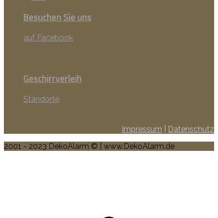
Besuchen Sie uns
auf Facebook
Geschirrverleih
Standorte
Impressum
|
Datenschutz
2001 - 2023 DekoAlarm © | www.DekoAlarm.de