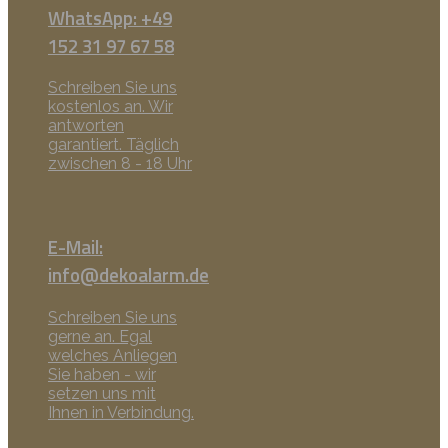
WhatsApp: +49
152 31 97 67 58
Schreiben Sie uns
kostenlos an. Wir
antworten
garantiert. Täglich
zwischen 8 - 18 Uhr
E-Mail:
info@dekoalarm.de
Schreiben Sie uns
gerne an. Egal
welches Anliegen
Sie haben - wir
setzen uns mit
Ihnen in Verbindung.