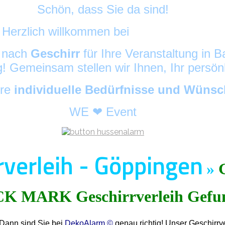
Schön, dass Sie da sind!
Herzlich willkommen bei
DekoAlarm
©
e nach
Geschirr
für Ihre Veranstaltung in
ig! Gemeinsam stellen wir Ihnen, Ihr persö
hre
individuelle Bedürfnisse und Wüns
WE ❤ Event
rverleih - Göppingen
»
 Dann sind Sie bei
DekoAlarm ©
genau richtig! Unser Geschirrv