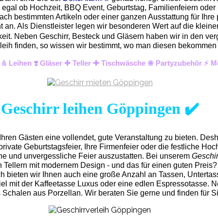
z egal ob Hochzeit, BBQ Event, Geburtstag, Familienfeiern ode
ach bestimmten Artikeln oder einer ganzen Ausstattung für Ihre 
an. Als Dienstleister legen wir besonderen Wert auf die kleinen
hkeit. Neben Geschirr, Besteck und Gläsern haben wir in den ver
 Verleih finden, so wissen wir bestimmt, wo man diesen bekomme
 & Leihen ❣️ Gläser ✚ Teller ✚ Tischwäsche ❀ Partyzubehör ⚡ M
Geschirr leihen Göppingen ✔️
hren Gästen eine vollendet, gute Veranstaltung zu bieten. Des
rivate Geburtstagsfeier, Ihre Firmenfeier oder die festliche Hochz
ene und unvergess
liche Feier auszustatten.
Bei unserem
Geschir
 Tellern mit modernem Design - und das für einen guten Preis?
ch bieten wir Ihnen auch eine große Anzahl an Tassen, Untertasse
el mit der Kaffeetasse Luxus oder eine edlen Espressotasse. N
chalen aus Porzellan. Wir beraten Sie gerne und finden für Si