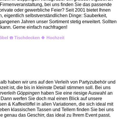
r Firmenveranstaltung, bei uns finden Sie das passende
private oder gewerbliche Feier? Seit 2001 bietet Ihnen
, eigentlich selbstverständlichen Dinge: Sauberkeit,
gangenen Jahren unser Sortiment stetig erweitert. Sollten
n kann. Gerne einfach nachfragen!
öbel ☎️ Tischdecken 🍀 Hochzeit
halb haben wir uns auf den Verleih von Partyzubehör und
eit ist, die bis in kleinste Detail stimmen soll. Bei uns
rverleih Göppingen
haben Sie eine riesige Auswahl an
 Dann werfen Sie doch mal einen Blick auf unsere
n & Kaffeelöffel in allen Variationen, die sich ideal mit
eben klassischen Tassen und Tellern finden Sie bei uns
e genau das Geschirr, das ideal zu Ihrem Event passt.