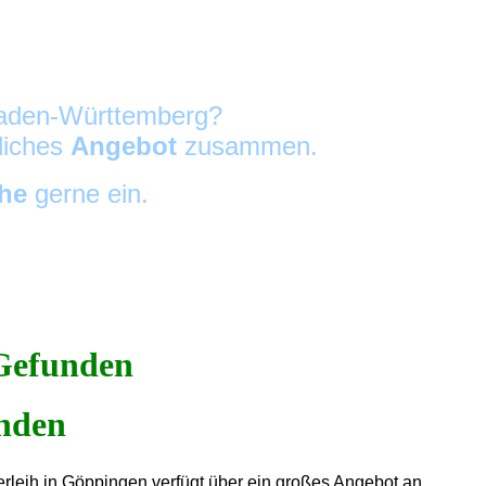
 Baden-Württemberg?
nliches
Angebot
zusammen.
che
gerne ein.
Gefunden
erleih in Göppingen verfügt über ein großes Angebot an