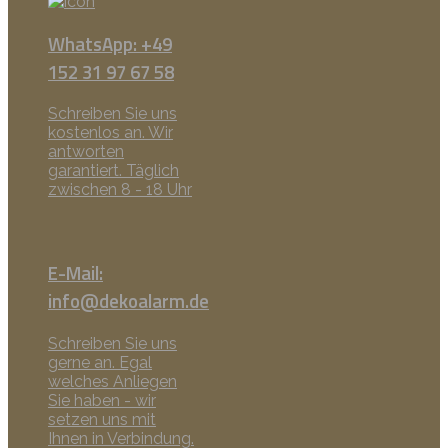
WhatsApp: +49
152 31 97 67 58
Schreiben Sie uns
kostenlos an. Wir
antworten
garantiert. Täglich
zwischen 8 - 18 Uhr
E-Mail:
info@dekoalarm.de
Schreiben Sie uns
gerne an. Egal
welches Anliegen
Sie haben - wir
setzen uns mit
Ihnen in Verbindung.