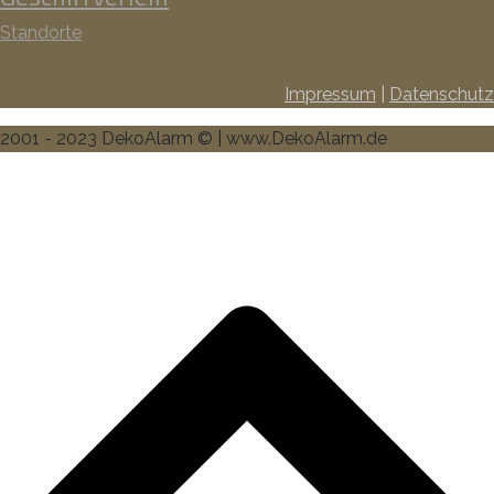
Standorte
Impressum
|
Datenschutz
2001 - 2023 DekoAlarm © | www.DekoAlarm.de