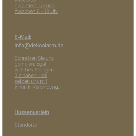
garantiert. Täglich
zwischen 8 - 18 Uhr
E-Mail:
info@dekoalarm.de
Schreiben Sie uns
gerne an. Egal
welches Anliegen
Sie haben - wir
setzen uns mit
Ihnen in Verbindung.
Hussenverleih
Standorte