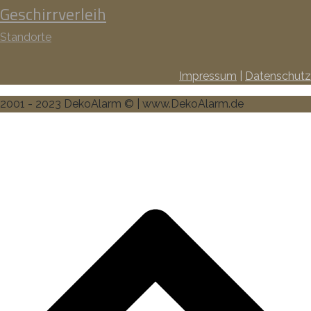
Geschirrverleih
Standorte
Impressum
|
Datenschutz
2001 - 2023 DekoAlarm © | www.DekoAlarm.de