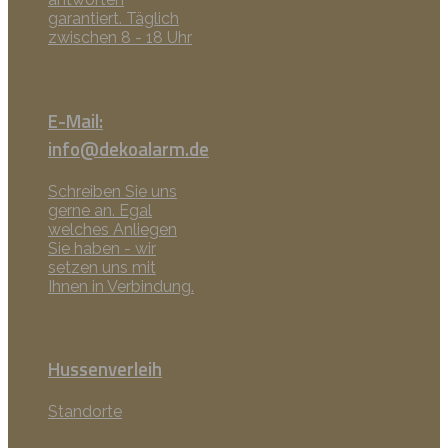
garantiert. Täglich
zwischen 8 - 18 Uhr
E-Mail:
info@dekoalarm.de
Schreiben Sie uns
gerne an. Egal
welches Anliegen
Sie haben - wir
setzen uns mit
Ihnen in Verbindung.
Hussenverleih
Standorte