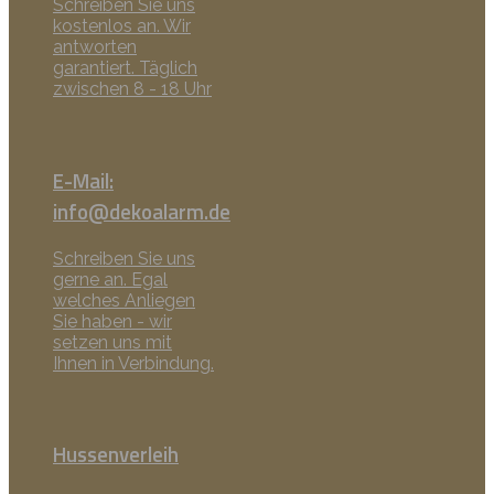
Schreiben Sie uns
kostenlos an. Wir
antworten
garantiert. Täglich
zwischen 8 - 18 Uhr
E-Mail:
info@dekoalarm.de
Schreiben Sie uns
gerne an. Egal
welches Anliegen
Sie haben - wir
setzen uns mit
Ihnen in Verbindung.
Hussenverleih