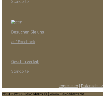
Standorte
Besuchen Sie uns
auf Facebook
Geschirrverleih
Standorte
Impressum
|
Datenschutz
2001 - 2023 DekoAlarm © | www.DekoAlarm.de