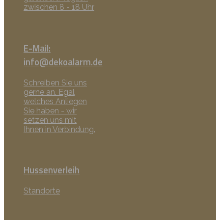
zwischen 8 - 18 Uhr
E-Mail:
info@dekoalarm.de
Schreiben Sie uns
gerne an. Egal
welches Anliegen
Sie haben - wir
setzen uns mit
Ihnen in Verbindung.
Hussenverleih
Standorte