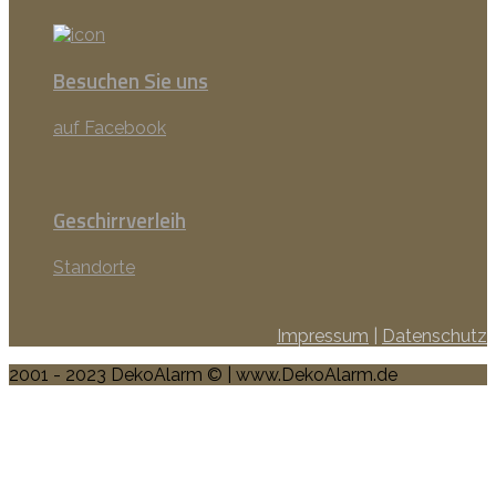
Besuchen Sie uns
auf Facebook
Geschirrverleih
Standorte
Impressum
|
Datenschutz
2001 - 2023 DekoAlarm © | www.DekoAlarm.de