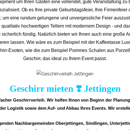
ipment um Ihren Gästen eine vollendet, gute Veranstaltung zu 
zialisiert. Ob es Ihre private Geburtstagsfeier, Ihre Firmenfeier o
ar, um eine rundum gelungene und unvergess
liche Feier auszust
qualitativ hochwertigen Tellern mit modernem Design - und da
 sicherlich fündig. Natürlich bieten wir Ihnen auch eine große A
inieren lassen. Wie wäre es zum Beispiel mit der Kaffeetasse L
chirr-Exoten, wie die zum Beispiel Pommes Schalen aus Porzella
Geschirr, das ideal zu Ihrem Event passt.
Geschirr mieten ❣️ Jettingen
infacher Geschirrverleih. Wir helfen Ihnen von Beginn der Planu
 der Logistik sowie dem Auf- und Abbau Ihres Events. Wir erstelle
olgenden Nachbargemeinden Oberjettingen, Sindlingen, Unterjetti