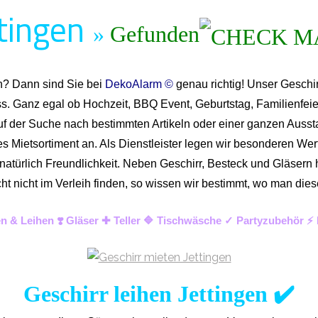
ttingen
»
Gefunden
en? Dann sind Sie bei
DekoAlarm ©
genau richtig! Unser Geschir
ass. Ganz egal ob Hochzeit, BBQ Event, Geburtstag, Familienfeie
uf der Suche nach bestimmten Artikeln oder einer ganzen Ausstat
Mietsortiment an. Als Dienstleister legen wir besonderen Wert 
d natürlich Freundlichkeit. Neben Geschirr, Besteck und Gläser
lleicht nicht im Verleih finden, so wissen wir bestimmt, wo man
ten & Leihen ❣️ Gläser ✚ Teller 🔷 Tischwäsche ✓ Partyzubehör ⚡
Geschirr leihen Jettingen ✔️