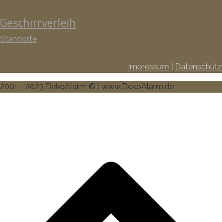
Geschirrverleih
Standorte
Impressum
|
Datenschutz
2001 - 2023 DekoAlarm © | www.DekoAlarm.de