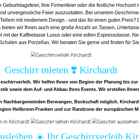
e Geburtstagsfeier, Ihre Firmenfeier oder die festliche Hochzeit i
und unvergess
liche Feier auszustatten.
Bei unserem
Geschirrver
Tellern mit modernem Design - und das für einen guten Preis? 
h bieten wir Ihnen auch eine große Anzahl an Tassen, Untertassen 
l mit der Kaffeetasse Luxus oder eine edlen Espressotasse. Ne
halen aus Porzellan. Wir beraten Sie gerne und finden für Sie
Geschirr mieten ❣️ Kirchardt
 Geschirrverleih. Wir helfen Ihnen von Beginn der Planung bis z
istik sowie dem Auf- und Abbau Ihres Events. Wir erstellen Ihnen
den Nachbargemeinden Berwangen, Bockschaft möglich. Kirchardt
egion Heilbronn-Franken und zur Randzone der europäischen Me
usleihen ☀️ Ihr Geschirrverleih Ki