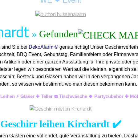
WE ❤ Event
hardt
»
Gefunden
 sind Sie bei
DekoAlarm ©
genau richtig! Unser Geschirrverleih
ochzeit, BBQ Event, Geburtstag, Familienfeiern oder Firmenver
n Artikeln oder einer ganzen Ausstattung für Ihre private oder g
ister legen wir besonderen Wert auf die kleinen, eigentlich sel
eschirr, Besteck und Gläsern haben wir in den vergangenen Jahre
ih finden, so wissen wir bestimmt, wo man diesen bekommen kann
& Leihen ⚡ Gläser ✚ Teller ☎️ Tischwäsche 🍀 Partyzubehör ✚ Mö
Geschirr leihen Kirchardt ✔️
ren Gästen eine vollendet, gute Veranstaltung zu bieten. Desh