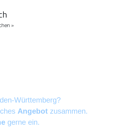
ch
chen »
Baden-Württemberg?
liches
Angebot
zusammen.
he
gerne ein.