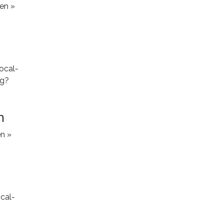
en »
n
en »