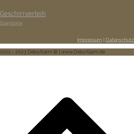
Geschirrverleih
Standorte
Impressum
|
Datenschutz
2001 - 2023 DekoAlarm © | www.DekoAlarm.de