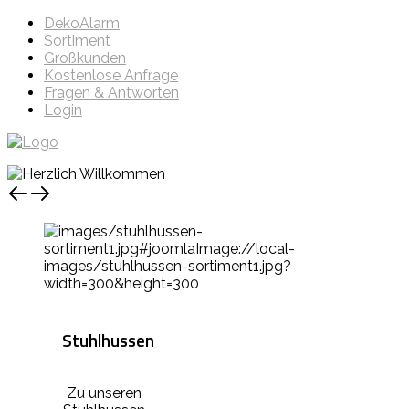
DekoAlarm
Sortiment
Großkunden
Kostenlose Anfrage
Fragen & Antworten
Login
Stuhlhussen
Zu unseren