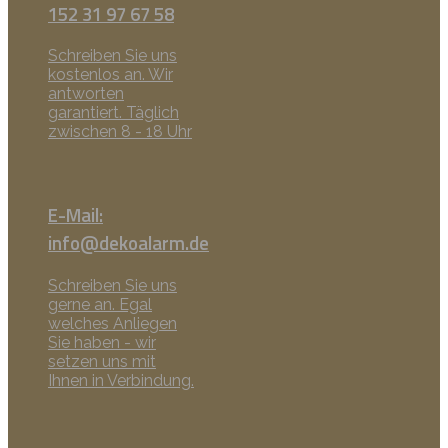
152 31 97 67 58
Schreiben Sie uns
kostenlos an. Wir
antworten
garantiert. Täglich
zwischen 8 - 18 Uhr
E-Mail:
info@dekoalarm.de
Schreiben Sie uns
gerne an. Egal
welches Anliegen
Sie haben - wir
setzen uns mit
Ihnen in Verbindung.