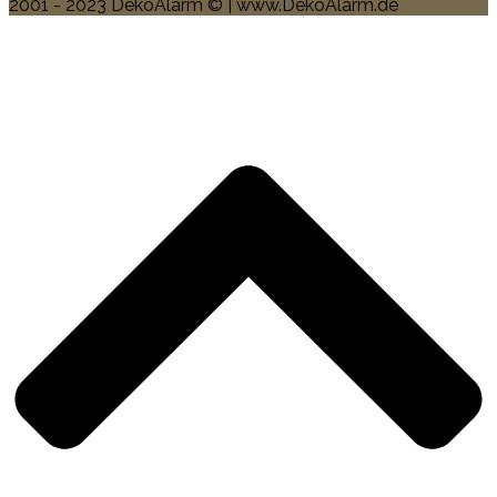
2001 - 2023 DekoAlarm © | www.DekoAlarm.de