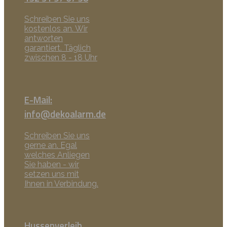
Schreiben Sie uns
kostenlos an. Wir
antworten
garantiert. Täglich
zwischen 8 - 18 Uhr
E-Mail:
info@dekoalarm.de
Schreiben Sie uns
gerne an. Egal
welches Anliegen
Sie haben - wir
setzen uns mit
Ihnen in Verbindung.
Hussenverleih