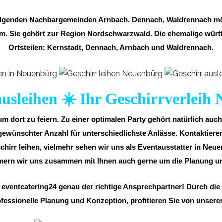
 folgenden Nachbargemeinden Arnbach, Dennach, Waldrennach mög
m. Sie gehört zur Region Nordschwarzwald. Die ehemalige würt
Ortsteilen: Kernstadt, Dennach, Arnbach und Waldrennach.
ausleihen ☀️ Ihr Geschirrverleih
 dort zu feiern. Zu einer optimalen Party gehört natürlich auc
wünschter Anzahl für unterschiedlichste Anlässe. Kontaktieren 
chirr leihen, vielmehr sehen wir uns als Eventausstatter in Neu
mmern wir uns zusammen mit Ihnen auch gerne um die Planung u
 eventcatering24 genau der richtige Ansprechpartner! Durch die
fessionelle Planung und Konzeption, profitieren Sie von unsere