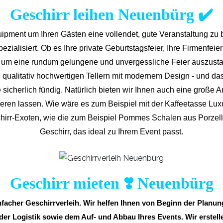
Geschirr leihen Neuenbürg ✔️
ipment um Ihren Gästen eine vollendet, gute Veranstaltung zu 
ialisiert. Ob es Ihre private Geburtstagsfeier, Ihre Firmenfeier o
r, um eine rundum gelungene und unvergess
liche Feier auszusta
qualitativ hochwertigen Tellern mit modernem Design - und da
 sicherlich fündig. Natürlich bieten wir Ihnen auch eine große A
inieren lassen. Wie wäre es zum Beispiel mit der Kaffeetasse L
chirr-Exoten, wie die zum Beispiel Pommes Schalen aus Porzella
Geschirr, das ideal zu Ihrem Event passt.
Geschirr mieten ❣️ Neuenbürg
infacher Geschirrverleih. Wir helfen Ihnen von Beginn der Planu
 der Logistik sowie dem Auf- und Abbau Ihres Events. Wir erstelle