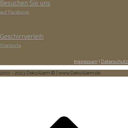
Besuchen Sie uns
auf Facebook
Geschirrverleih
Standorte
Impressum
|
Datenschutz
2001 - 2023 DekoAlarm © | www.DekoAlarm.de