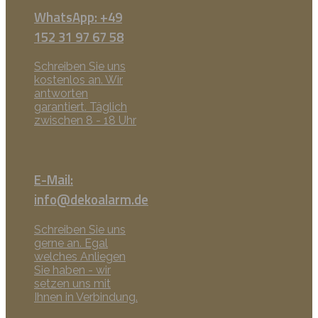
WhatsApp: +49
152 31 97 67 58
Schreiben Sie uns
kostenlos an. Wir
antworten
garantiert. Täglich
zwischen 8 - 18 Uhr
E-Mail:
info@dekoalarm.de
Schreiben Sie uns
gerne an. Egal
welches Anliegen
Sie haben - wir
setzen uns mit
Ihnen in Verbindung.