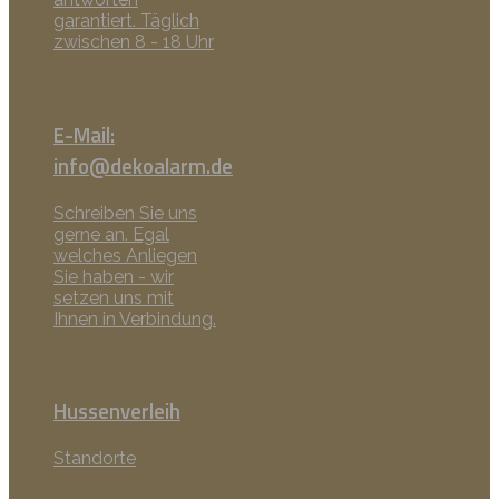
garantiert. Täglich
zwischen 8 - 18 Uhr
E-Mail:
info@dekoalarm.de
Schreiben Sie uns
gerne an. Egal
welches Anliegen
Sie haben - wir
setzen uns mit
Ihnen in Verbindung.
Hussenverleih
Standorte