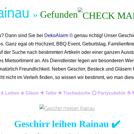
ainau
»
Gefunden
au? Dann sind Sie bei
DekoAlarm ©
genau richtig! Unser Geschir
ass. Ganz egal ob Hochzeit, BBQ Event, Geburtstag, Familienfeie
uf der Suche nach bestimmten Artikeln oder einer ganzen Ausstat
Mietsortiment an. Als Dienstleister legen wir besonderen Wert 
d natürlich Freundlichkeit. Neben Geschirr, Besteck und Gläser
lleicht nicht im Verleih finden, so wissen wir bestimmt, wo man
n & Leihen ☀️ Gläser ✚ Teller ✚ Tischwäsche ⭕ Partyzubehör ☕ M
Geschirr leihen Rainau ✔️