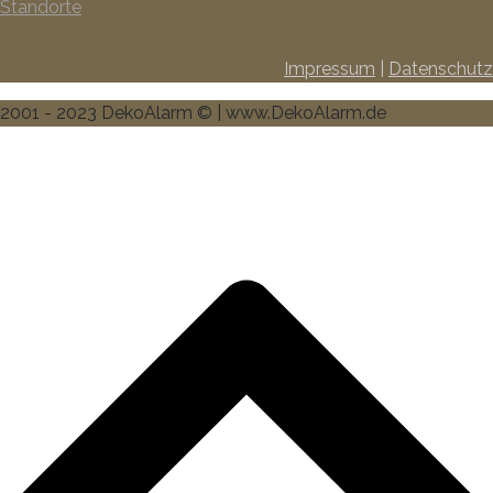
Standorte
Impressum
|
Datenschutz
2001 - 2023 DekoAlarm © | www.DekoAlarm.de