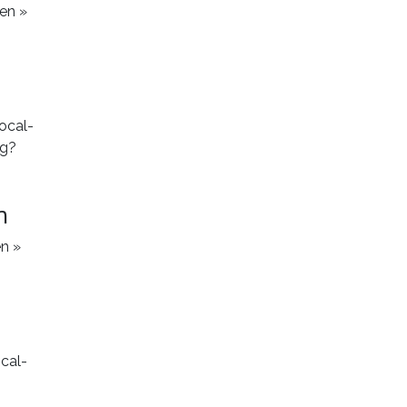
en »
n
en »