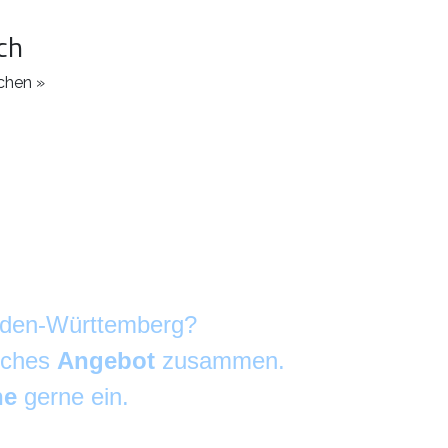
ch
chen »
Baden-Württemberg?
liches
Angebot
zusammen.
he
gerne ein.