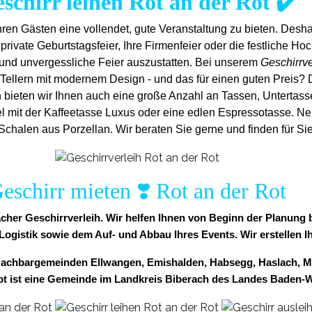
schirr leihen Rot an der Rot ✔️
ren Gästen eine vollendet, gute Veranstaltung zu bieten. Desh
private Geburtstagsfeier, Ihre Firmenfeier oder die festliche Hoch
 und unvergess
liche Feier auszustatten.
Bei unserem
Geschirrve
Tellern mit modernem Design - und das für einen guten Preis? 
h bieten wir Ihnen auch eine große Anzahl an Tassen, Untertassen 
l mit der Kaffeetasse Luxus oder eine edlen Espressotasse. Ne
halen aus Porzellan. Wir beraten Sie gerne und finden für Sie
eschirr mieten ❣️ Rot an der Rot
nfacher Geschirrverleih. Wir helfen Ihnen von Beginn der Planun
 Logistik sowie dem Auf- und Abbau Ihres Events. Wir erstellen I
n Nachbargemeinden Ellwangen, Emishalden, Habsegg, Haslach, M
Rot ist eine Gemeinde im Landkreis Biberach des Landes Baden-