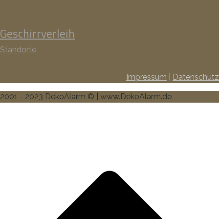
Geschirrverleih
Standorte
Impressum
|
Datenschutz
2001 - 2023 DekoAlarm © | www.DekoAlarm.de