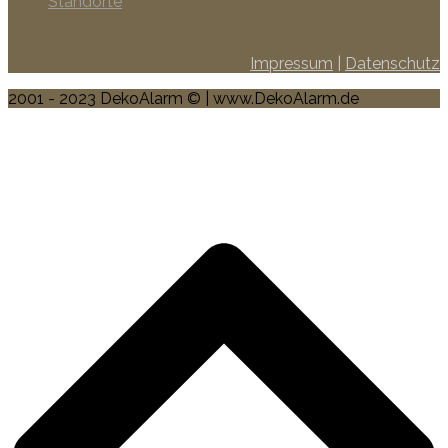
Standorte
Impressum
|
Datenschutz
2001 - 2023 DekoAlarm © | www.DekoAlarm.de