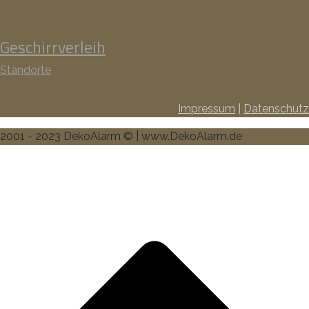
Geschirrverleih
Standorte
Impressum
|
Datenschutz
2001 - 2023 DekoAlarm © | www.DekoAlarm.de