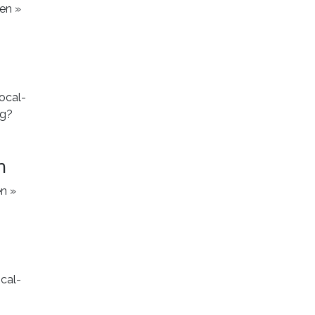
en »
n
en »