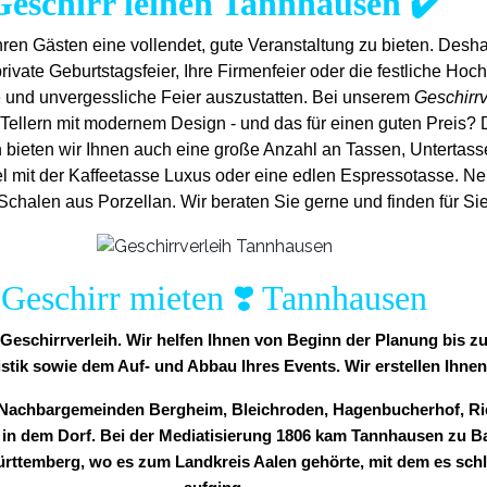
Geschirr leihen Tannhausen ✔️
ren Gästen eine vollendet, gute Veranstaltung zu bieten. Desh
ivate Geburtstagsfeier, Ihre Firmenfeier oder die festliche Hochze
e und unvergess
liche Feier auszustatten.
Bei unserem
Geschirr
Tellern mit modernem Design - und das für einen guten Preis? 
h bieten wir Ihnen auch eine große Anzahl an Tassen, Untertassen 
l mit der Kaffeetasse Luxus oder eine edlen Espressotasse. Ne
halen aus Porzellan. Wir beraten Sie gerne und finden für Sie
Geschirr mieten ❣️ Tannhausen
r Geschirrverleih. Wir helfen Ihnen von Beginn der Planung bis 
istik sowie dem Auf- und Abbau Ihres Events. Wir erstellen Ihnen
en Nachbargemeinden Bergheim, Bleichroden, Hagenbucherhof, Ri
e in dem Dorf. Bei der Mediatisierung 1806 kam Tannhausen zu B
temberg, wo es zum Landkreis Aalen gehörte, mit dem es schli