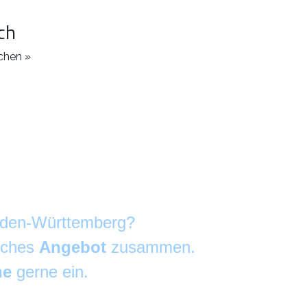
ch
chen »
Baden-Württemberg?
liches
Angebot
zusammen.
he
gerne ein.