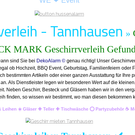
WE ❤ Event
verleih - Tannhausen
»
Dann sind Sie bei
DekoAlarm ©
genau richtig! Unser Geschirrve
 egal ob Hochzeit, BBQ Event, Geburtstag, Familienfeiern oder 
ch bestimmten Artikeln oder einer ganzen Ausstattung für Ihre p
n. Als Dienstleister legen wir besonderen Wert auf die kleinen,
keit. Neben Geschirr, Besteck und Gläsern haben wir in den verg
Verleih finden, so wissen wir bestimmt, wo man diesen bekommen
& Leihen ☀️ Gläser ✚ Teller ✚ Tischwäsche ⭕ Partyzubehör ☕ Mö