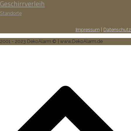
Geschirrverleih
Standorte
Impressum
|
Datenschutz
2001 - 2023 DekoAlarm © | www.DekoAlarm.de