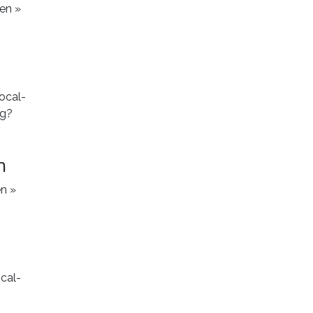
en »
n
en »