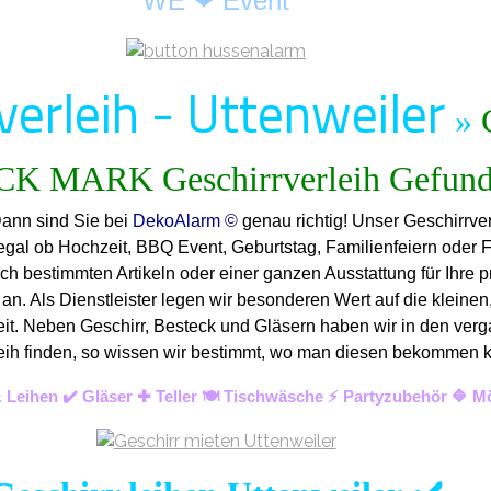
WE ❤ Event
verleih - Uttenweiler
»
Dann sind Sie bei
DekoAlarm ©
genau richtig! Unser Geschirrver
 egal ob Hochzeit, BBQ Event, Geburtstag, Familienfeiern oder 
ch bestimmten Artikeln oder einer ganzen Ausstattung für Ihre p
n. Als Dienstleister legen wir besonderen Wert auf die kleinen,
keit. Neben Geschirr, Besteck und Gläsern haben wir in den verg
Verleih finden, so wissen wir bestimmt, wo man diesen bekommen
 Leihen ✔️ Gläser ✚ Teller 🍽️ Tischwäsche ⚡ Partyzubehör 🔷 M