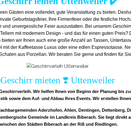
Geschirr leihen Uttenweiler ✔️
ren Gästen eine vollendet, gute Veranstaltung zu bieten. Desh
rivate Geburtstagsfeier, Ihre Firmenfeier oder die festliche Hochze
e und unvergess
liche Feier auszustatten.
Bei unserem
Geschirr
Tellern mit modernem Design - und das für einen guten Preis? 
h bieten wir Ihnen auch eine große Anzahl an Tassen, Untertassen 
l mit der Kaffeetasse Luxus oder eine edlen Espressotasse. Ne
halen aus Porzellan. Wir beraten Sie gerne und finden für Sie
Geschirr mieten ❣️ Uttenweiler
r Geschirrverleih. Wir helfen Ihnen von Beginn der Planung bis 
istik sowie dem Auf- und Abbau Ihres Events. Wir erstellen Ihnen
 Nachbargemeinden Aderzhofen, Ahlen, Dentingen, Dettenberg, Di
rttembergische Gemeinde im Landkreis Biberach. Sie liegt dir
wischen den Städten Biberach an der Riß und Riedlingen.