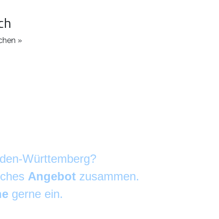
ch
chen »
Baden-Württemberg?
liches
Angebot
zusammen.
he
gerne ein.