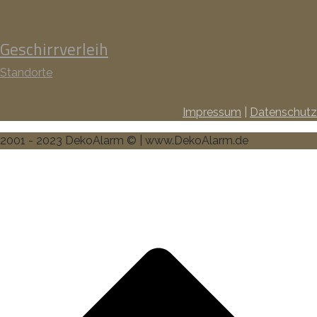
Geschirrverleih
Standorte
Impressum
|
Datenschutz
2001 - 2023 DekoAlarm © | www.DekoAlarm.de