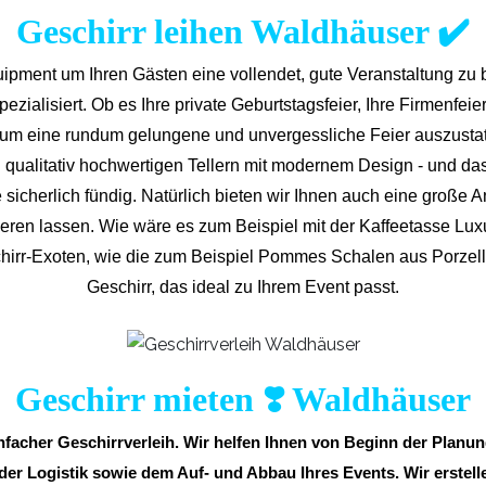
Geschirr leihen Waldhäuser ✔️
ipment um Ihren Gästen eine vollendet, gute Veranstaltung zu 
zialisiert. Ob es Ihre private Geburtstagsfeier, Ihre Firmenfeier o
r, um eine rundum gelungene und unvergess
liche Feier auszusta
qualitativ hochwertigen Tellern mit modernem Design - und da
 sicherlich fündig. Natürlich bieten wir Ihnen auch eine große A
inieren lassen. Wie wäre es zum Beispiel mit der Kaffeetasse L
chirr-Exoten, wie die zum Beispiel Pommes Schalen aus Porzella
Geschirr, das ideal zu Ihrem Event passt.
Geschirr mieten ❣️ Waldhäuser
infacher Geschirrverleih. Wir helfen Ihnen von Beginn der Plan
 der Logistik sowie dem Auf- und Abbau Ihres Events. Wir erstelle