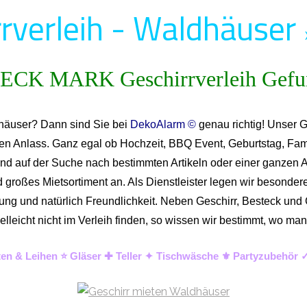
rverleih - Waldhäuser
dhäuser? Dann sind Sie bei
DekoAlarm ©
genau richtig! Unser G
den Anlass. Ganz egal ob Hochzeit, BBQ Event, Geburtstag, Fami
nd auf der Suche nach bestimmten Artikeln oder einer ganzen Au
großes Mietsortiment an. Als Dienstleister legen wir besonderen
euung und natürlich Freundlichkeit. Neben Geschirr, Besteck u
l vielleicht nicht im Verleih finden, so wissen wir bestimmt, w
ten & Leihen ⭐ Gläser ✚ Teller ✦ Tischwäsche ⚜️ Partyzubehör 