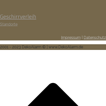
Geschirrverleih
Standorte
Impressum
|
Datenschutz
2001 - 2023 DekoAlarm © | www.DekoAlarm.de