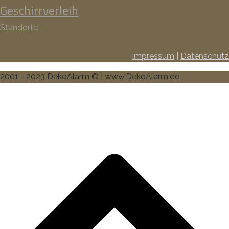
Geschirrverleih
Standorte
Impressum
|
Datenschutz
2001 - 2023 DekoAlarm © | www.DekoAlarm.de