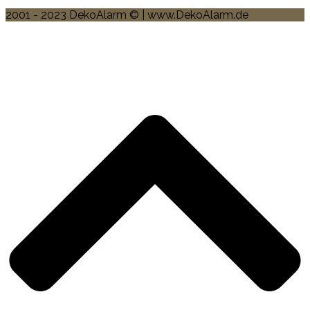
2001 - 2023 DekoAlarm © | www.DekoAlarm.de