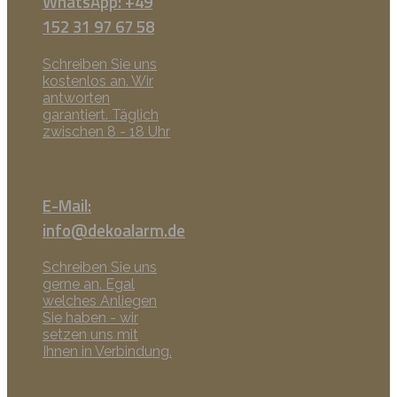
WhatsApp: +49
152 31 97 67 58
Schreiben Sie uns
kostenlos an. Wir
antworten
garantiert. Täglich
zwischen 8 - 18 Uhr
E-Mail:
info@dekoalarm.de
Schreiben Sie uns
gerne an. Egal
welches Anliegen
Sie haben - wir
setzen uns mit
Ihnen in Verbindung.