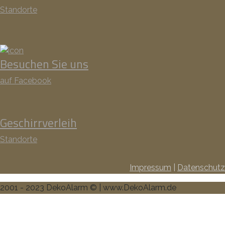
Standorte
Besuchen Sie uns
auf Facebook
Geschirrverleih
Standorte
Impressum
|
Datenschutz
2001 - 2023 DekoAlarm © | www.DekoAlarm.de