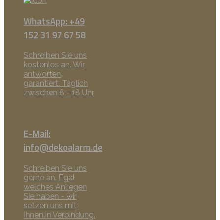
WhatsApp: +49
152 31 97 67 58
Schreiben Sie uns
kostenlos an. Wir
antworten
garantiert. Täglich
zwischen 8 - 18 Uhr
E-Mail:
info@dekoalarm.de
Schreiben Sie uns
gerne an. Egal
welches Anliegen
Sie haben - wir
setzen uns mit
Ihnen in Verbindung.