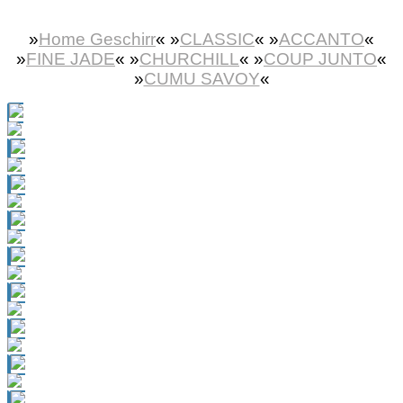
»
Home Geschirr
«
»
CLASSIC
« »
ACCANTO
«
»
FINE JADE
« »
CHURCHILL
« »
COUP JUNTO
«
»
CUMU SAVOY
«