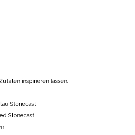
taten inspirieren lassen.
blau Stonecast
red Stonecast
en