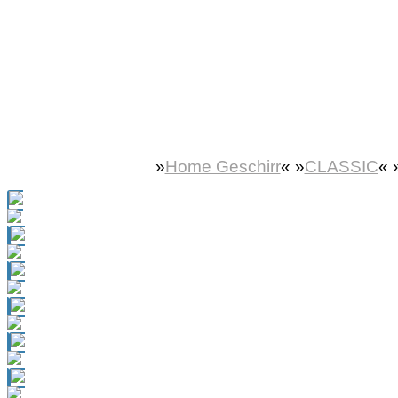
»
Home Geschirr
«
»
CLASSIC
« 