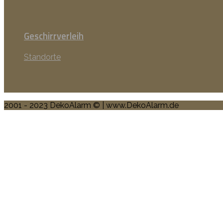
Geschirrverleih
Standorte
2001 - 2023 DekoAlarm © | www.DekoAlarm.de