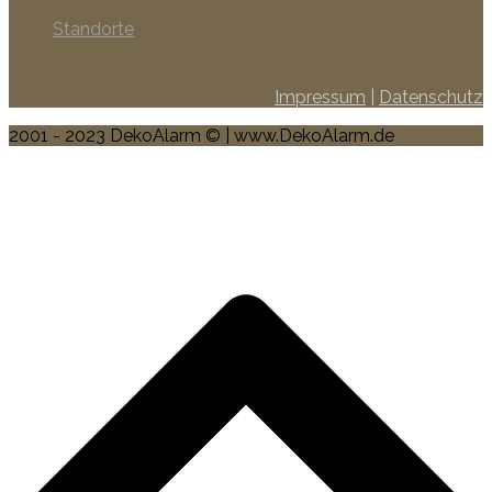
Standorte
Impressum
|
Datenschutz
2001 - 2023 DekoAlarm © | www.DekoAlarm.de