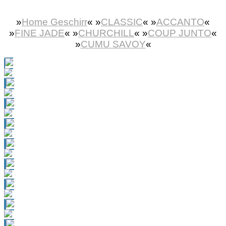
»
Home Geschirr
«
»
CLASSIC
« »
ACCANTO
«
»
FINE JADE
« »
CHURCHILL
« »
COUP JUNTO
«
»
CUMU SAVOY
«