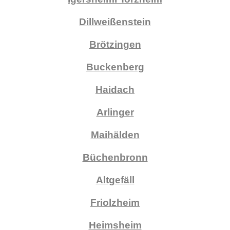
Dillweißenstein
Brötzingen
Buckenberg
Haidach
Arlinger
Maihälden
Büchenbronn
Altgefäll
Friolzheim
Heimsheim