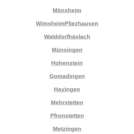
Mönsheim
Wimsheim
Pliezhausen
Walddorfhäslach
Münsingen
Hohenstein
Gomadingen
Hayingen
Mehrstetten
Pfronstetten
Metzingen