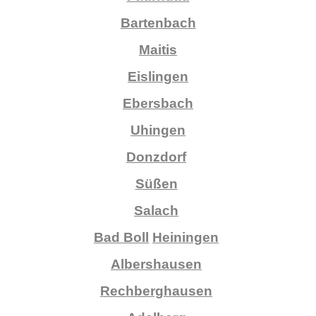
Bartenbach
Maitis
Eislingen
Ebersbach
Uhingen
Donzdorf
Süßen
Salach
Bad Boll
Heiningen
Albershausen
Rechberghausen